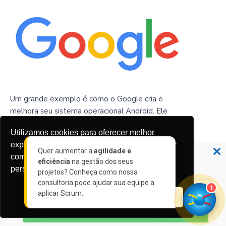
Um grande exemplo é como o Google cria e
melhora seu sistema operacional Android. Ele
permite que os usuários participem de um
Utilizamos cookies para oferecer melhor
programa beta usando um sistema operacional
experiência, melhorar o desempenho, analisar
Não perca nossas novidades!
Android em funcionamento.
Quer aumentar a
agilidade e
como você interage em nosso site e
eficiência
na gestão dos seus
Assine a nossa newsletter 👉🏼
personalizar conteúdo.
Gradualmente, um recurso ou um conjunto deles
projetos? Conheça como nossa
são liberados para testadores beta e, se os
consultoria pode ajudar sua equipe a
1
aplicar Scrum.
relatórios de feedback indicarem vários bugs ou
Recusar Cookies
Aceitar Cookies
problemas importantes com usabilidade, a
ASSINAR
atualização será revertida.