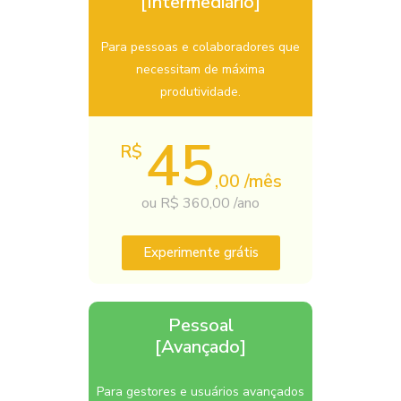
[Intermediário]
Para pessoas e colaboradores que
necessitam de máxima
produtividade.
45
R$
,00 /mês
ou R$ 360,00 /ano
Experimente grátis
Pessoal
[Avançado]
Para gestores e usuários avançados