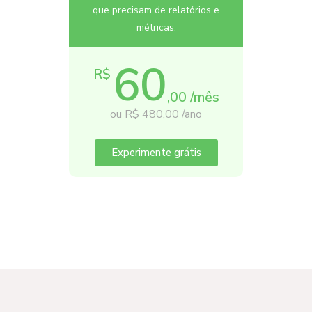
que precisam de relatórios e
métricas.
60
R$
,00 /mês
ou R$ 480,00 /ano
Experimente grátis