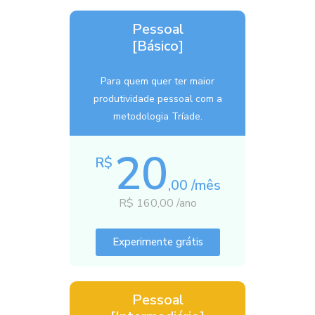
Pessoal
[Básico]
Para quem quer ter maior
produtividade pessoal com a
metodologia Tríade.
20
R$
,00 /mês
R$ 160,00 /ano
Experimente grátis
Pessoal