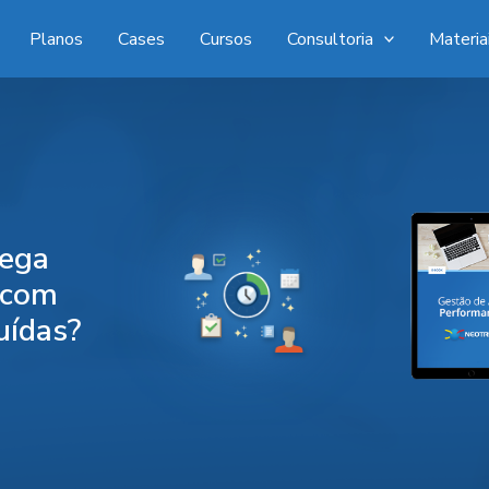
Planos
Cases
Cursos
Consultoria
Materia
hega
a com
uídas
?