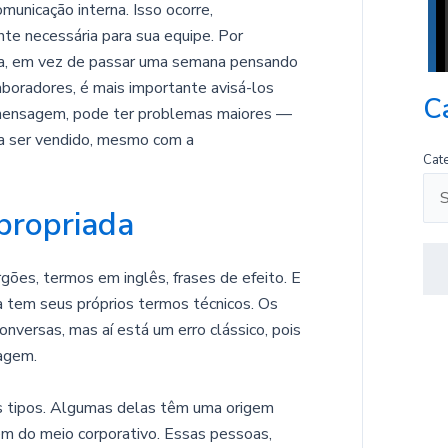
omunicação interna. Isso ocorre,
nte necessária para sua equipe. Por
nha, em vez de passar uma semana pensando
aboradores, é mais importante avisá-los
C
mensagem, pode ter problemas maiores —
 a ser vendido, mesmo com a
Cat
propriada
gões, termos em inglês, frases de efeito. E
da tem seus próprios termos técnicos. Os
versas, mas aí está um erro clássico, pois
agem.
 tipos. Algumas delas têm uma origem
em do meio corporativo. Essas pessoas,