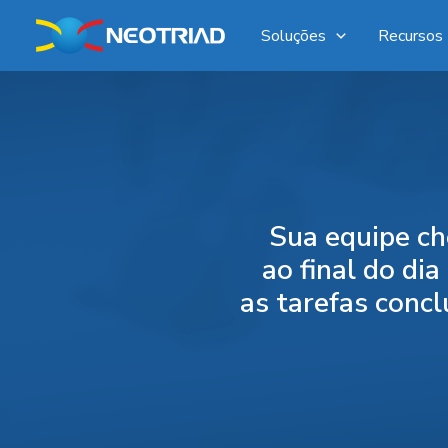
Ir
Soluções
Recursos
para
o
conteúdo
Sua equipe c
ao final do di
as tarefas concl