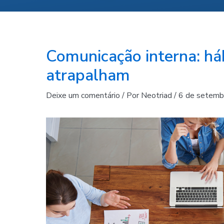
Comunicação interna: há
atrapalham
Deixe um comentário
/ Por
Neotriad
/
6 de setemb