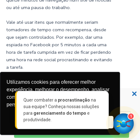
ou até uma pausa do trabalho.
Vale até usar itens que normalmente seriam
tomadores de tempo como recompensa, desde
que sejam controlados. Por exemplo, dar uma
espiada no Facebook por 5 minutos a cada uma
hora de tarefa cumprida em vez de ficar perdendo
uma hora na rede social procrastinando e evitando
a tarefa.
É preciso aplicar uma “estratégia reversa” usando
Utilizamos cookies para oferecer melhor
as distrações habituais a seu favor, porém, cuidado
experiência, melhorar o desempenho, analisar
Não perca nossas novidades!
para não ser pego por elas novamente. Se você
como você interage em nosso site e
Quer combater a
procrastinação
na
Assine a nossa newsletter 👉🏼
não consegue resistir a elas, pelo menos no
personalizar conteúdo.
sua equipe? Conheça nossas soluções
começo, use outras formas de se
para
gerenciamento do tempo
e
1
autorrecompensar.
produtividade.
Recusar Cookies
Aceitar Cookies
ASSINAR
Por outro lado, estipular penalidades pelo não