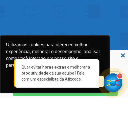
Utilizamos cookies para oferecer melhor
experiência, melhorar o desempenho, analisar
Não perca nossas novidades!
como você interage em nosso site e
Assine a nossa newsletter 👉🏼
personalizar conteúdo.
Quer evitar
horas extras
e melhorar a
produtividade
da sua equipe? Fale
1
com um especialista da Afixcode.
Recusar Cookies
Aceitar Cookies
ASSINAR